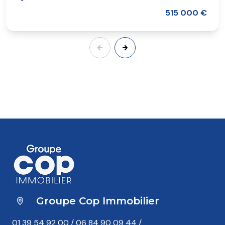
515 000 €
Groupe Cop Immobilier
01 39 54 92 00
/
06 84 90 09 44
/