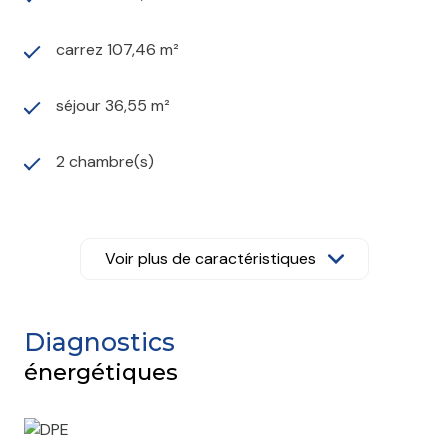
carrez 107,46 m²
séjour 36,55 m²
2 chambre(s)
1 salle(s) de bain
Voir plus de caractéristiques
construit en 1970
cuisine séparée (équipée)
Diagnostics
énergétiques
Chauffage collectif : autre (autre)
Chauffage collectif : autre (autre)