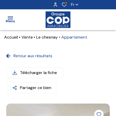
0
Fr
Menu
Accueil
Vente
Le chesnay
Appartement
accueil
ventes
Retour aux résultats
locations
Télécharger la fiche
estimation
notre
Partager ce bien
agence
alerte
e-