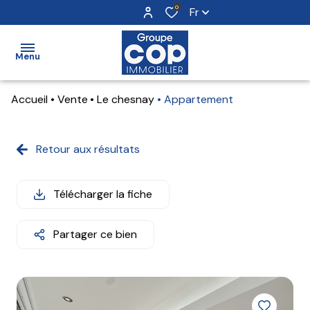
0
Fr
Menu
Accueil
Vente
Le chesnay
Appartement
accueil
ventes
Retour aux résultats
locations
Télécharger la fiche
estimation
notre
Partager ce bien
agence
alerte
e-