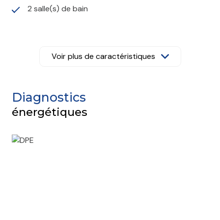
2 salle(s) de bain
construit en 1970
Voir plus de caractéristiques
cuisine séparée (équipée)
Chauffage collectif : autre (autre)
Diagnostics
énergétiques
1 garage(s)
exposition Sud-Est
4ème étage
4 étage(s)