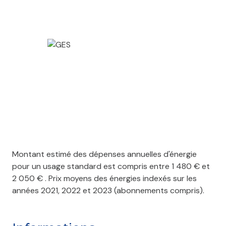
ascenseur
cave
balcon
visiophone
interphone
accès handicapé
Montant estimé des dépenses annuelles d'énergie
pour un usage standard est compris entre 1 480 € et
2 050 € . Prix moyens des énergies indexés sur les
années 2021, 2022 et 2023 (abonnements compris).