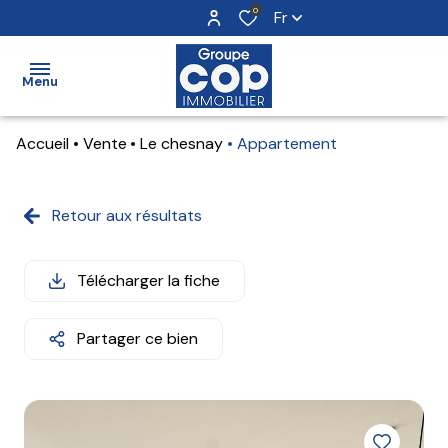
0
Fr
Menu
Accueil
Vente
Le chesnay
Appartement
accueil
ventes
Retour aux résultats
locations
Télécharger la fiche
estimation
notre
Partager ce bien
agence
alerte
e-