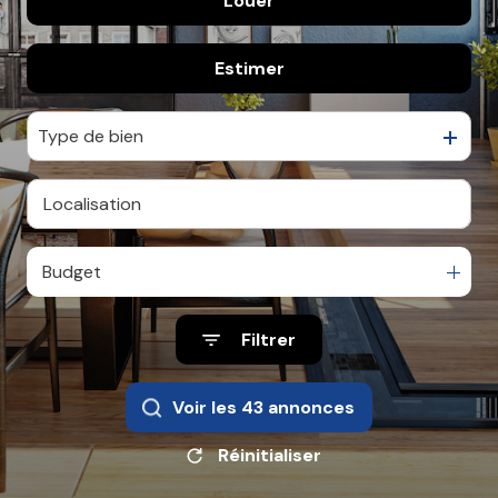
Louer
De l'immo pro
Estimer
à l'année
De l'immo pro
Type de bien
Budget
Filtrer
Voir les
43
annonces
Réinitialiser