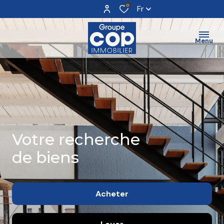
0
Fr
Menu
Votre recherche
de biens
Acheter
De l'ancien