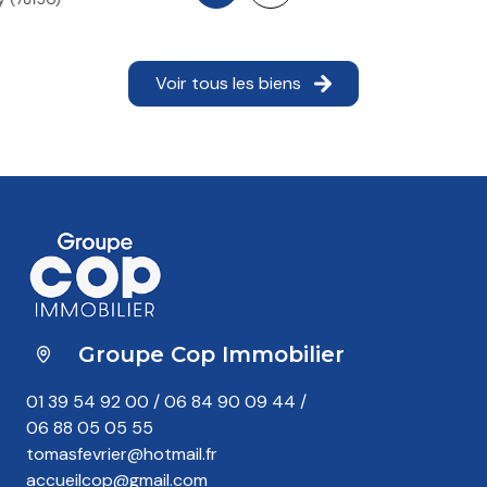
470 000 €
Groupe Cop Immobilier
01 39 54 92 00
/
06 84 90 09 44
/
06 88 05 05 55
tomasfevrier@hotmail.fr
accueilcop@gmail.com
50 rue Moxouris,
78150 Le Chesnay Rocquencourt
Agence membre