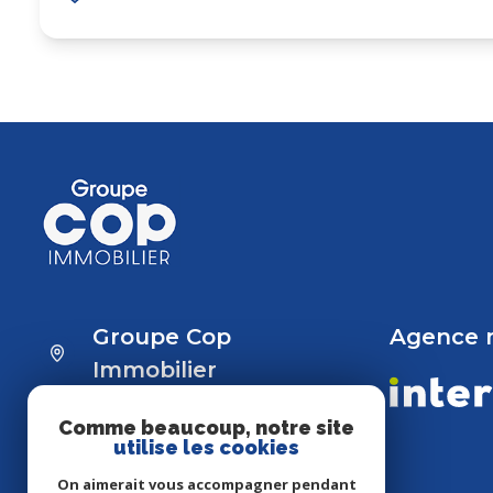
Groupe Cop
Agence
Immobilier
01 39 54 92 00
/
06 84 90 09 44
/
Comme beaucoup, notre site
06 88 05 05 55
utilise les cookies
tomasfevrier@hotmail.fr
On aimerait vous accompagner pendant