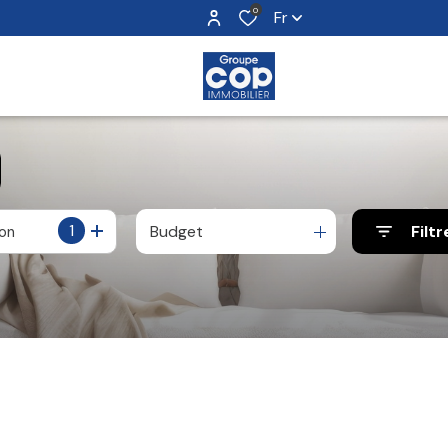
0
Fr
1
Budget
Filtr
ion