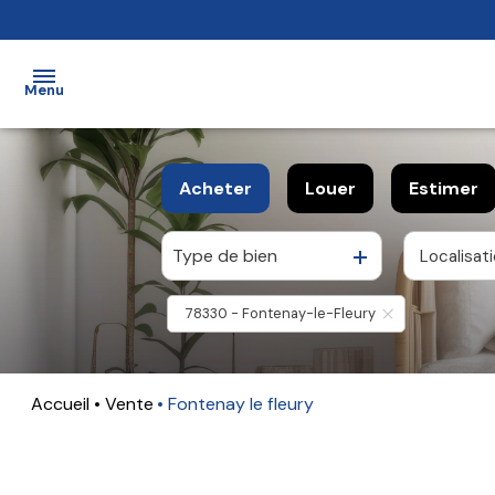
Menu
accueil
Acheter
Louer
Estimer
ventes
Type de bien
Localisat
De l'ancien
à l'année
locations
De l'immo pro
De l'immo pro
78330 - Fontenay-le-Fleury
estimation
notre
agence
Accueil
Vente
Fontenay le fleury
alerte
e-