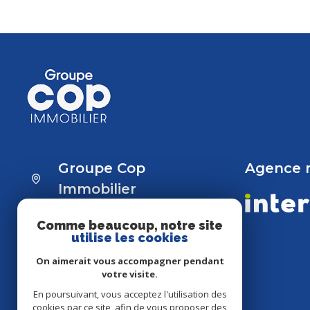
Groupe Cop
Agence
Immobilier
01 39 54 92 00
/
06 84 90 09 44
/
Comme beaucoup, notre site
06 88 05 05 55
utilise les cookies
tomasfevrier@hotmail.fr
On aimerait vous accompagner pendant
accueilcop@gmail.com
votre visite.
50 rue Moxouris,
En poursuivant, vous acceptez l'utilisation des
78150 Le Chesnay Rocquencourt
cookies par ce site, afin de vous proposer des