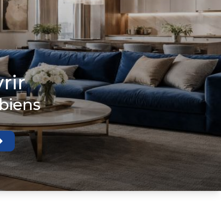
rir
 biens