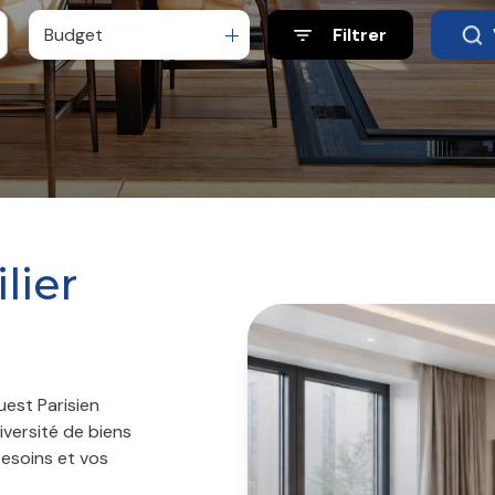
Budget
Filtrer
lier
uest Parisien
versité de biens
besoins et vos