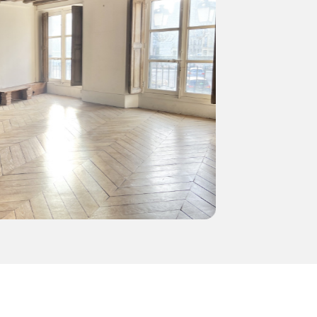
2
68
chambre(s)
m²