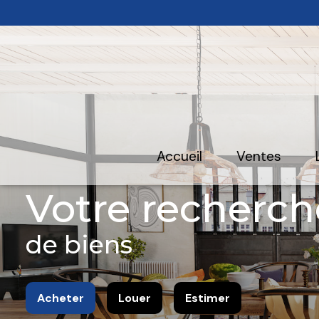
accueil
ventes
Votre recherch
de biens
Acheter
Louer
Estimer