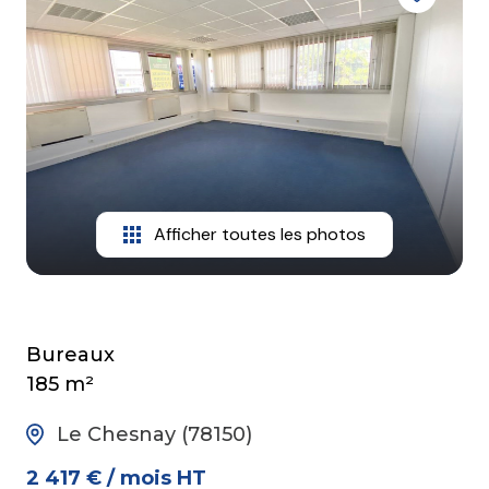
mail
contact
Afficher toutes les photos
Bureaux
185 m²
Le Chesnay (78150)
2 417 € / mois HT