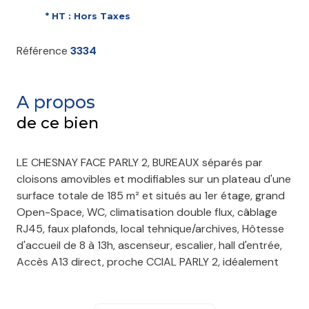
* HT : Hors Taxes
Référence
3334
A propos
de ce bien
LE CHESNAY FACE PARLY 2, BUREAUX séparés par
cloisons amovibles et modifiables sur un plateau d'une
surface totale de 185 m² et situés au 1er étage, grand
Open-Space, WC, climatisation double flux, câblage
RJ45, faux plafonds, local tehnique/archives, Hôtesse
d'accueil de 8 à 13h, ascenseur, escalier, hall d'entrée,
Accès A13 direct, proche CCIAL PARLY 2, idéalement
placé, possibilité de parking privatif en sus, bon état
général, garanties demandées à verser à la signature :