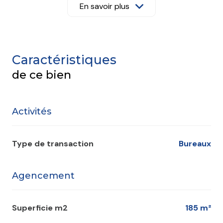
3 mois de loyer + caution bancaire (GAPD) de 6 mois
En savoir plus
de loyer + charges valables toute la durée de bail ou
caution bancaire, bail 3,6,9 VISITES AU 06 88 05 05 55
Caractéristiques
de ce bien
Activités
Type de transaction
Bureaux
Agencement
Superficie m2
185 m²