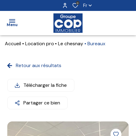
0
Fr
Menu
Accueil
Location pro
Le chesnay
Bureaux
accueil
ventes
Retour aux résultats
locations
Télécharger la fiche
estimation
notre
Partager ce bien
agence
alerte
e-